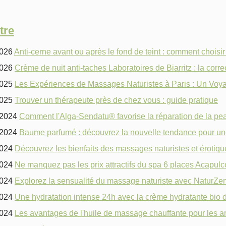
tre
2026
Anti‑cerne avant ou après le fond de teint : comment choisir
2026
Crème de nuit anti-taches Laboratoires de Biarritz : la cor
2025
Les Expériences de Massages Naturistes à Paris : Un Voya
2025
Trouver un thérapeute près de chez vous : guide pratique
/2024
Comment l'Alga-Sendatu® favorise la réparation de la pe
/2024
Baume parfumé : découvrez la nouvelle tendance pour une
2024
Découvrez les bienfaits des massages naturistes et éroti
2024
Ne manquez pas les prix attractifs du spa 6 places Acapulc
2024
Explorez la sensualité du massage naturiste avec NaturZe
2024
Une hydratation intense 24h avec la crème hydratante bio d
2024
Les avantages de l'huile de massage chauffante pour les art