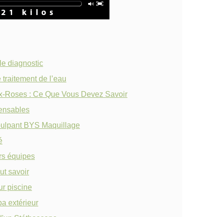
le diagnostic
 traitement de l’eau
x-Roses : Ce Que Vous Devez Savoir
pensables
epulpant BYS Maquillage
é
rs équipes
ut savoir
ur piscine
a extérieur