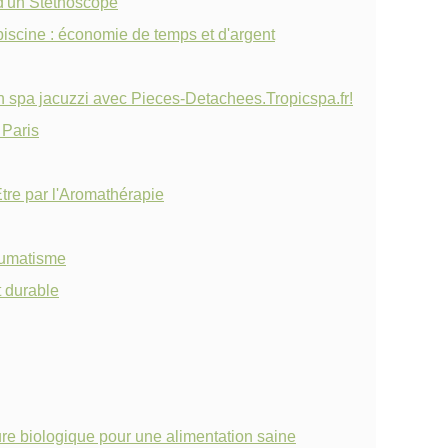
 d'un Stéthoscope
iscine : économie de temps et d'argent
n spa jacuzzi avec Pieces-Detachees.Tropicspa.fr!
 Paris
Être par l'Aromathérapie
rhumatisme
t durable
ture biologique pour une alimentation saine