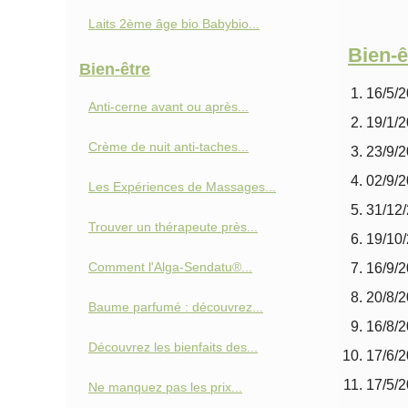
Laits 2ème âge bio Babybio...
Bien-ê
Bien-être
16/5/
Anti‑cerne avant ou après...
19/1/
Crème de nuit anti-taches...
23/9/
02/9/
Les Expériences de Massages...
31/12
Trouver un thérapeute près...
19/10
Comment l'Alga-Sendatu®...
16/9/
20/8/
Baume parfumé : découvrez...
16/8/
Découvrez les bienfaits des...
17/6/
17/5/
Ne manquez pas les prix...