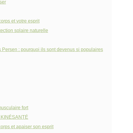
ser
orps et votre esprit
ection solaire naturelle
Persen : pourquoi ils sont devenus si populaires
usculaire fort
 de KINÉSANTÉ
orps et apaiser son esprit