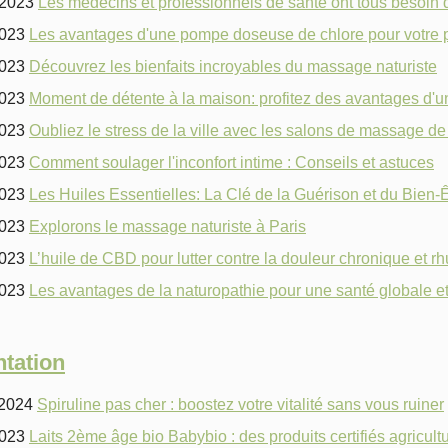
/2023
Les médecins et professionnels de santé ont tous besoin
2023
Les avantages d'une pompe doseuse de chlore pour votre p
2023
Découvrez les bienfaits incroyables du massage naturiste
2023
Moment de détente à la maison: profitez des avantages d'u
2023
Oubliez le stress de la ville avec les salons de massage de
2023
Comment soulager l'inconfort intime : Conseils et astuces
2023
Les Huiles Essentielles: La Clé de la Guérison et du Bien-
2023
Explorons le massage naturiste à Paris
2023
L’huile de CBD pour lutter contre la douleur chronique et 
2023
Les avantages de la naturopathie pour une santé globale e
tation
/2024
Spiruline pas cher : boostez votre vitalité sans vous ruiner
2023
Laits 2ème âge bio Babybio : des produits certifiés agricul