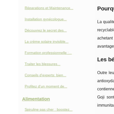
Pourqu
Réparations et Maintenance...
Installation gynécologue...
La qualit
recyclab
Découvrez le secret des...
achetant 
La crème solaire invisible...
avantage
Formation professionnelle :...
Les bé
Traiter les blessures...
Outre leu
Conseils d'experts: bien...
antioxyd
Profitez d'un moment de...
contienne
Goji son
Alimentation
immunitai
Spiruline pas cher : boostez...