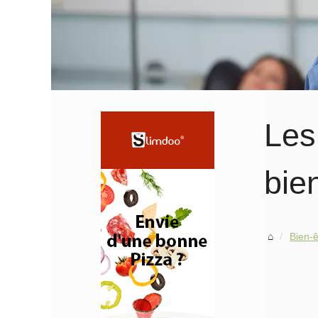
Les
bie
Bien-ê