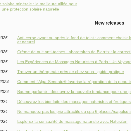
solaire minérale : la meilleure alliée pour
une protection solaire naturelle
New releases
2026
Anti‑cerne avant ou après le fond de teint : comment choisir 
et naturel
2026
Crème de nuit anti-taches Laboratoires de Biarritz : la corre
2025
Les Expériences de Massages Naturistes à Paris : Un Voyage
2025
Trouver un thérapeute près de chez vous : guide pratique
/2024
Comment l'Alga-Sendatu® favorise la réparation de la peau 
/2024
Baume parfumé : découvrez la nouvelle tendance pour une pe
2024
Découvrez les bienfaits des massages naturistes et érotique
2024
Ne manquez pas les prix attractifs du spa 6 places Acapulco 
2024
Explorez la sensualité du massage naturiste avec NaturZen