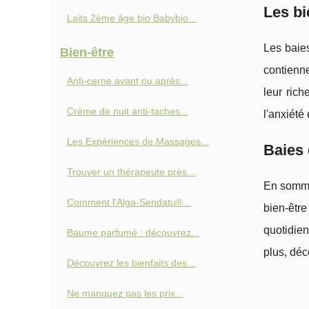
Les bi
Laits 2ème âge bio Babybio...
Les baies
Bien-être
contienne
Anti‑cerne avant ou après...
leur rich
Crème de nuit anti-taches...
l'anxiété
Les Expériences de Massages...
Baies 
Trouver un thérapeute près...
En somme,
Comment l'Alga-Sendatu®...
bien-êtr
quotidien
Baume parfumé : découvrez...
plus, déco
Découvrez les bienfaits des...
Ne manquez pas les prix...