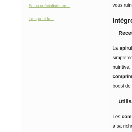
vous ruin
Soins spécialisés en...
Le spa et la...
Intégr
Recet
La
spiru
simpleme
nutritiv
compri
boost de
Utili
Les
comp
à sa ric