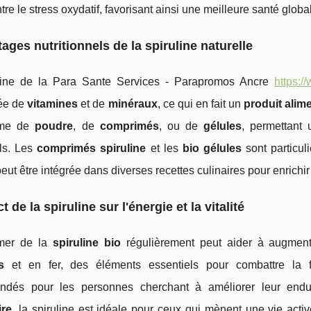
tre le stress oxydatif, favorisant ainsi une meilleure santé globa
ages nutritionnels de la spiruline naturelle
line de la Para Sante Services - Parapromos Ancre
https:/
ée de
vitamines
et de
minéraux
, ce qui en fait un
produit alim
rme de
poudre
, de
comprimés
, ou de
gélules
, permettant
els. Les
comprimés spiruline
et les
bio gélules
sont particul
eut être intégrée dans diverses recettes culinaires pour enrichir
t de la spiruline sur l'énergie et la vitalité
mer de la
spiruline bio
régulièrement peut aider à augment
s
et en fer, des éléments essentiels pour combattre la 
dés pour les personnes cherchant à améliorer leur endur
ire
, la spiruline est idéale pour ceux qui mènent une vie act