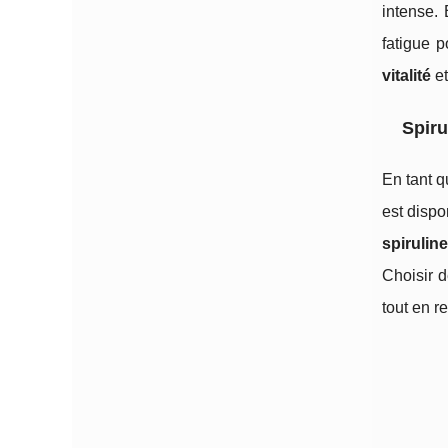
intense.
fatigue 
vitalité
et
Spiru
En tant 
est disp
spirulin
Choisir 
tout en r