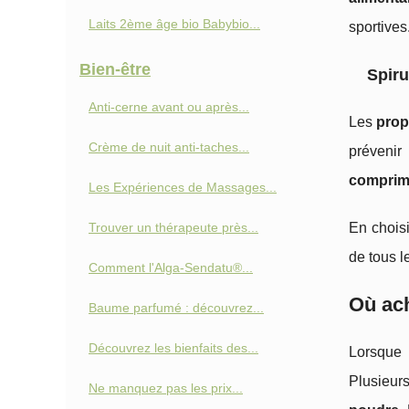
Laits 2ème âge bio Babybio...
sportives
Bien-être
Spiru
Anti‑cerne avant ou après...
Les
prop
Crème de nuit anti-taches...
prévenir
compri
Les Expériences de Massages...
Trouver un thérapeute près...
En chois
de tous 
Comment l'Alga-Sendatu®...
Où ach
Baume parfumé : découvrez...
Découvrez les bienfaits des...
Lorsque 
Plusieur
Ne manquez pas les prix...