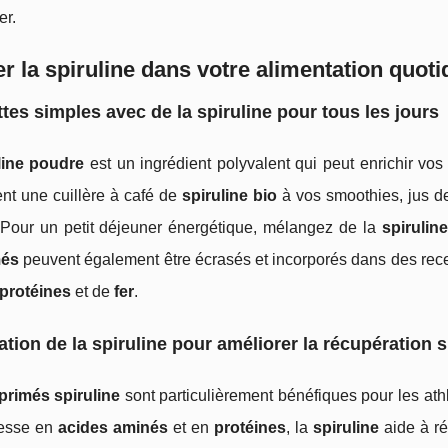
er.
er la spiruline dans votre alimentation quot
tes simples avec de la spiruline pour tous les jours
line poudre
est un ingrédient polyvalent qui peut enrichir vos
nt une cuillère à café de
spiruline bio
à vos smoothies, jus de
e. Pour un petit déjeuner énergétique, mélangez de la
spirulin
més
peuvent également être écrasés et incorporés dans des recet
protéines
et de
fer
.
sation de la spiruline pour améliorer la récupération 
rimés spiruline
sont particulièrement bénéfiques pour les ath
hesse en
acides aminés
et en
protéines
, la
spiruline
aide à ré