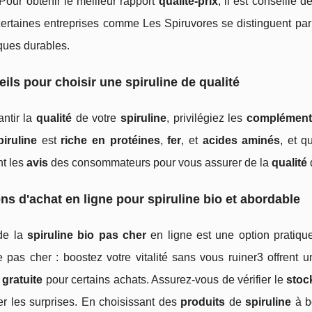
 Pour obtenir le meilleur rapport
qualité-prix
, il est conseillé 
certaines entreprises comme Les Spiruvores se distinguent par
ques durables.
ils pour choisir une spiruline de qualité
antir la
qualité
de votre
spiruline
, privilégiez les
compléments
piruline
est
riche en protéines
,
fer
, et
acides aminés
, et q
t les
avis
des consommateurs pour vous assurer de la
qualité
ns d'achat en ligne pour spiruline bio et abordable
de la
spiruline bio pas cher
en ligne est une option pratiq
ne pas cher : boostez votre vitalité sans vous ruiner3 offren
 gratuite
pour certains achats. Assurez-vous de vérifier le
stoc
er les surprises. En choisissant des
produits
de
spiruline
à 