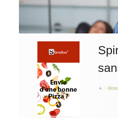
Spir
san
Alimen