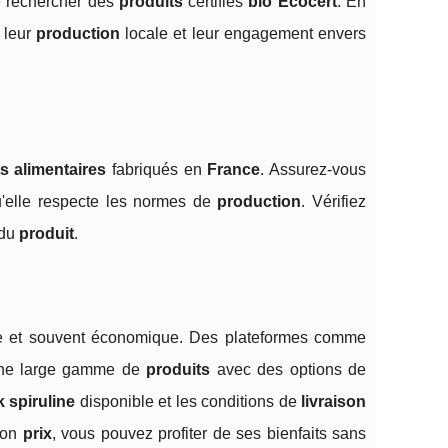
de rechercher des
produits
certifiés
bio Ecocert
. En
 leur
production
locale et leur engagement envers
 alimentaires
fabriqués en
France
. Assurez-vous
u'elle respecte les normes de
production
. Vérifiez
du
produit
.
ue et souvent économique. Des plateformes comme
t une large gamme de
produits
avec des options de
k spiruline
disponible et les conditions de
livraison
bon
prix
, vous pouvez profiter de ses bienfaits sans