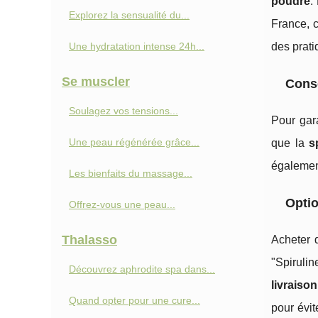
poudre
.
Explorez la sensualité du...
France, 
Une hydratation intense 24h...
des prati
Se muscler
Conse
Soulagez vos tensions...
Pour gar
Une peau régénérée grâce...
que la
s
égalemen
Les bienfaits du massage...
Optio
Offrez-vous une peau...
Thalasso
Acheter 
"Spiruli
Découvrez aphrodite spa dans...
livraison
Quand opter pour une cure...
pour évit