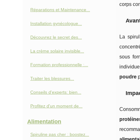
corps con
Réparations et Maintenance...
Avant
Installation gynécologue...
La spiru
Découvrez le secret des...
concentr
La crème solaire invisible...
sous fo
Formation professionnelle :...
individu
poudre
p
Traiter les blessures...
Conseils d'experts: bien...
Impac
Profitez d'un moment de...
Consom
protéine
Alimentation
recomman
Spiruline pas cher : boostez...
alimenta