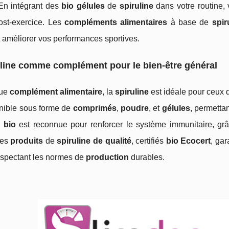
 En intégrant des
bio gélules
de
spiruline
dans votre routine, 
post-exercice. Les
compléments alimentaires
à base de
spir
 améliorer vos performances sportives.
line comme complément pour le bien-être général
que
complément alimentaire
, la
spiruline
est idéale pour ceux q
onible sous forme de
comprimés
,
poudre
, et
gélules
, permetta
e bio
est reconnue pour renforcer le système immunitaire, g
des
produits
de
spiruline de qualité
, certifiés
bio Ecocert
, ga
espectant les normes de
production
durables.