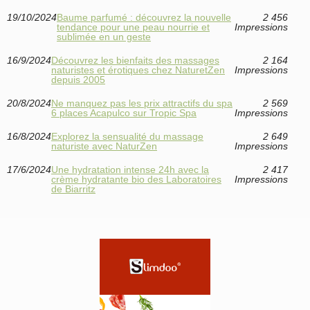
19/10/2024
Baume parfumé : découvrez la nouvelle
2 456
tendance pour une peau nourrie et
Impressions
sublimée en un geste
16/9/2024
Découvrez les bienfaits des massages
2 164
naturistes et érotiques chez NaturetZen
Impressions
depuis 2005
20/8/2024
Ne manquez pas les prix attractifs du spa
2 569
6 places Acapulco sur Tropic Spa
Impressions
16/8/2024
Explorez la sensualité du massage
2 649
naturiste avec NaturZen
Impressions
17/6/2024
Une hydratation intense 24h avec la
2 417
crème hydratante bio des Laboratoires
Impressions
de Biarritz