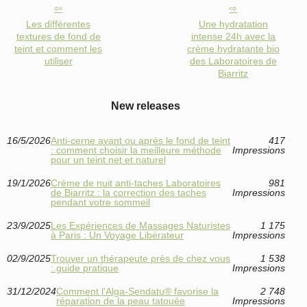
Les différentes
Une hydratation
textures de fond de
intense 24h avec la
teint et comment les
crème hydratante bio
utiliser
des Laboratoires de
Biarritz
New releases
16/5/2026
Anti‑cerne avant ou après le fond de teint
417
: comment choisir la meilleure méthode
Impressions
pour un teint net et naturel
19/1/2026
Crème de nuit anti-taches Laboratoires
981
de Biarritz : la correction des taches
Impressions
pendant votre sommeil
23/9/2025
Les Expériences de Massages Naturistes
1 175
à Paris : Un Voyage Libérateur
Impressions
02/9/2025
Trouver un thérapeute près de chez vous
1 538
: guide pratique
Impressions
31/12/2024
Comment l'Alga-Sendatu® favorise la
2 748
réparation de la peau tatouée
Impressions