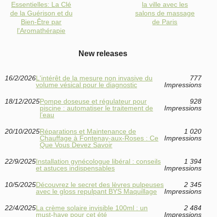
Essentielles: La Clé
la ville avec les
de la Guérison et du
salons de massage
Bien-Être par
de Paris
l'Aromathérapie
New releases
16/2/2026
L'intérêt de la mesure non invasive du
777
volume vésical pour le diagnostic
Impressions
18/12/2025
Pompe doseuse et régulateur pour
928
piscine : automatiser le traitement de
Impressions
l’eau
20/10/2025
Réparations et Maintenance de
1 020
Chauffage à Fontenay-aux-Roses : Ce
Impressions
Que Vous Devez Savoir
22/9/2025
Installation gynécologue libéral : conseils
1 394
et astuces indispensables
Impressions
10/5/2025
Découvrez le secret des lèvres pulpeuses
2 345
avec le gloss repulpant BYS Maquillage
Impressions
22/4/2025
La crème solaire invisible 100ml : un
2 484
must-have pour cet été
Impressions