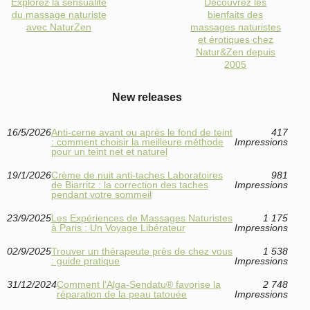
Explorez la sensualité
Découvrez les
du massage naturiste
bienfaits des
avec NaturZen
massages naturistes
et érotiques chez
Natur&Zen depuis
2005
New releases
16/5/2026
Anti‑cerne avant ou après le fond de teint
417
: comment choisir la meilleure méthode
Impressions
pour un teint net et naturel
19/1/2026
Crème de nuit anti-taches Laboratoires
981
de Biarritz : la correction des taches
Impressions
pendant votre sommeil
23/9/2025
Les Expériences de Massages Naturistes
1 175
à Paris : Un Voyage Libérateur
Impressions
02/9/2025
Trouver un thérapeute près de chez vous
1 538
: guide pratique
Impressions
31/12/2024
Comment l'Alga-Sendatu® favorise la
2 748
réparation de la peau tatouée
Impressions