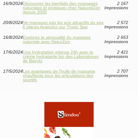
16/9/2024
Découvrez les bienfaits des massages
2 167
naturistes et érotiques chez NaturetZen
Impressions
depuis 2005
20/8/2024
Ne manquez pas les prix attractifs du spa
2 572
6 places Acapulco sur Tropic Spa
Impressions
16/8/2024
Explorez la sensualité du massage
2 653
naturiste avec NaturZen
Impressions
17/6/2024
Une hydratation intense 24h avec la
2 421
crème hydratante bio des Laboratoires
Impressions
de Biarritz
17/5/2024
Les avantages de l'huile de massage
2 707
chauffante pour les articulations des
Impressions
sportifs