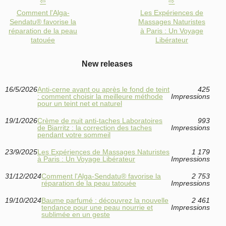
Comment l'Alga-
Les Expériences de
Sendatu® favorise la
Massages Naturistes
réparation de la peau
à Paris : Un Voyage
tatouée
Libérateur
New releases
16/5/2026
Anti‑cerne avant ou après le fond de teint
425
: comment choisir la meilleure méthode
Impressions
pour un teint net et naturel
19/1/2026
Crème de nuit anti-taches Laboratoires
993
de Biarritz : la correction des taches
Impressions
pendant votre sommeil
23/9/2025
Les Expériences de Massages Naturistes
1 179
à Paris : Un Voyage Libérateur
Impressions
31/12/2024
Comment l'Alga-Sendatu® favorise la
2 753
réparation de la peau tatouée
Impressions
19/10/2024
Baume parfumé : découvrez la nouvelle
2 461
tendance pour une peau nourrie et
Impressions
sublimée en un geste