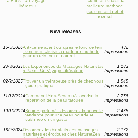
à Paris : Un Voyage
: comment choisir la
Libérateur
meilleure méthode
pour un teint net et
naturel
New releases
16/5/2026
Anti‑cerne avant ou après le fond de teint
432
: comment choisir la meilleure méthode
Impressions
pour un teint net et naturel
23/9/2025
Les Expériences de Massages Naturistes
1 182
à Paris : Un Voyage Libérateur
Impressions
02/9/2025
Trouver un thérapeute près de chez vous
1 545
: guide pratique
Impressions
31/12/2024
Comment l'Alga-Sendatu® favorise la
2 758
réparation de la peau tatouée
Impressions
19/10/2024
Baume parfumé : découvrez la nouvelle
2 465
tendance pour une peau nourrie et
Impressions
sublimée en un geste
16/9/2024
Découvrez les bienfaits des massages
2 172
naturistes et érotiques chez NaturetZen
Impressions